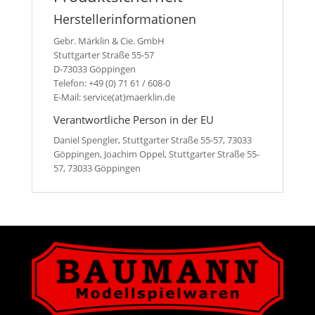
Herstellerinformationen
Gebr. Märklin & Cie. GmbH
Stuttgarter Straße 55-57
D-73033 Göppingen
Telefon: +49 (0) 71 61 / 608-0
E-Mail: service(at)maerklin.de
Verantwortliche Person in der EU
Daniel Spengler, Stuttgarter Straße 55-57, 73033
Göppingen, Joachim Oppel, Stuttgarter Straße 55-
57, 73033 Göppingen