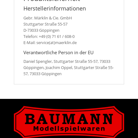
Herstellerinformationen
Gebr. Märklin & Cie. GmbH
Stuttgarter Straße 55-57
D-73033 Göppingen
Telefon: +49 (0) 71 61 / 608-0
E-Mail: service(at)maerklin.de
Verantwortliche Person in der EU
Daniel Spengler, Stuttgarter Straße 55-57, 73033
Göppingen, Joachim Oppel, Stuttgarter Straße 55-
57, 73033 Göppingen