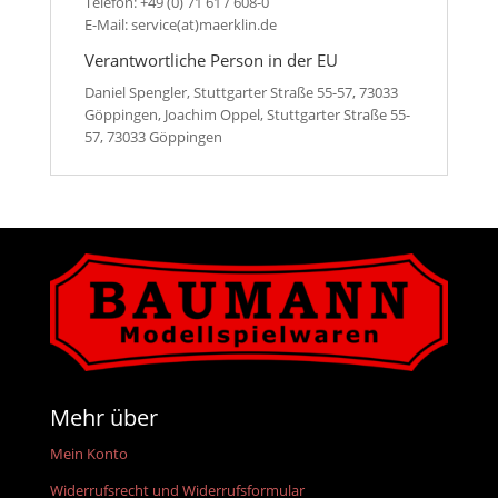
Telefon: +49 (0) 71 61 / 608-0
E-Mail: service(at)maerklin.de
Verantwortliche Person in der EU
Daniel Spengler, Stuttgarter Straße 55-57, 73033
Göppingen, Joachim Oppel, Stuttgarter Straße 55-
57, 73033 Göppingen
Mehr über
Mein Konto
Widerrufsrecht und Widerrufsformular