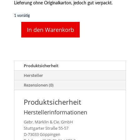
Lieferung ohne Originalkarton, jedoch gut verpackt.
1 vorrätig
In den Warenkorb
Märklin
H0
2-
achsiger
Niederbordwagen
R
Produktsicherheit
02
Hersteller
mit
DUHA
Rezensionen (0)
Ladegut
Menge
Produktsicherheit
Herstellerinformationen
Gebr. Märklin & Cie. GmbH
Stuttgarter Straße 55-57
D-73033 Göppingen