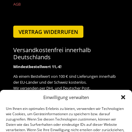
AGB
VERTRAG WIDERRUFEN
Versandkostenfrei innerhalb
Deutschlands
Mindestbestellwert 11,-€!
Ab einem Bestellwert von 100 € sind Lieferungen innerhalb
der EU-Länder und der Schweiz kostenlos.
Wir versenden per DHL und Deutscher Post.
Einwilligung verwalten
Versand
Um Ihnen ein optimales Erlebnis zu bieten, verwenden wir Technologien
wie Cookies, um Geräteinformationen zu speichern bzw. darauf
Zahlung
zuzugreifen. Wenn Sie diesen Technologien zustimmen, können wir
Daten wie das Surfverhalten oder eindeutige IDs auf dieser Website
verarbeiten. Wenn Sie Ihre Einwilligung nicht erteilen oder zurückziehen,