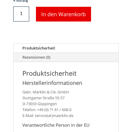
4 vorrätig
Märklin
In den Warenkorb
2223
-
Gebogenes
K-
Gleis
Radius
Produktsicherheit
15°
Menge
Rezensionen (0)
Produktsicherheit
Herstellerinformationen
Gebr. Märklin & Cie. GmbH
Stuttgarter Straße 55-57
D-73033 Göppingen
Telefon: +49 (0) 71 61 / 608-0
E-Mail: service(at)maerklin.de
Verantwortliche Person in der EU