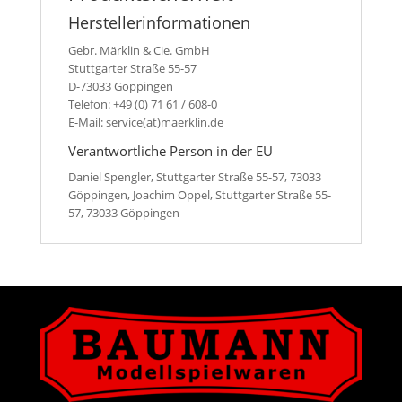
Herstellerinformationen
Gebr. Märklin & Cie. GmbH
Stuttgarter Straße 55-57
D-73033 Göppingen
Telefon: +49 (0) 71 61 / 608-0
E-Mail: service(at)maerklin.de
Verantwortliche Person in der EU
Daniel Spengler, Stuttgarter Straße 55-57, 73033
Göppingen, Joachim Oppel, Stuttgarter Straße 55-
57, 73033 Göppingen