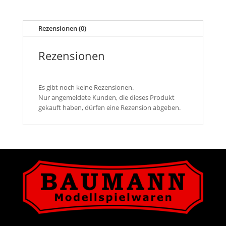
der
Bediensteten,
Magdeburg,
Rezensionen (0)
15.
April
Rezensionen
1926
Menge
Es gibt noch keine Rezensionen.
Nur angemeldete Kunden, die dieses Produkt
gekauft haben, dürfen eine Rezension abgeben.