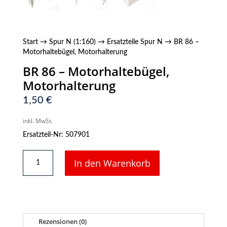
Start
→
Spur N (1:160)
→
Ersatzteile Spur N
→ BR 86 –
Motorhaltebügel, Motorhalterung
BR 86 – Motorhaltebügel,
Motorhalterung
1,50
€
inkl. MwSt.
Ersatzteil-Nr: 507901
BR
In den Warenkorb
86
-
Motorhaltebügel,
Motorhalterung
Menge
Rezensionen (0)