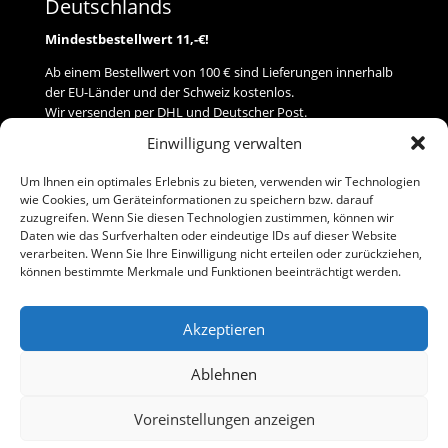
Deutschlands
Mindestbestellwert 11,-€!
Ab einem Bestellwert von 100 € sind Lieferungen innerhalb
der EU-Länder und der Schweiz kostenlos.
Wir versenden per DHL und Deutscher Post.
Einwilligung verwalten
Versand
Um Ihnen ein optimales Erlebnis zu bieten, verwenden wir Technologien
wie Cookies, um Geräteinformationen zu speichern bzw. darauf
Zahlung
zuzugreifen. Wenn Sie diesen Technologien zustimmen, können wir
Daten wie das Surfverhalten oder eindeutige IDs auf dieser Website
verarbeiten. Wenn Sie Ihre Einwilligung nicht erteilen oder zurückziehen,
Baumann Modellspielwaren
können bestimmte Merkmale und Funktionen beeinträchtigt werden.
Flurstraße 15
91413 Neustadt/Aisch
Akzeptieren
Telefon (0 91 61) 33 84
baumannj@t-online.de
Ablehnen
Voreinstellungen anzeigen
Kontakt