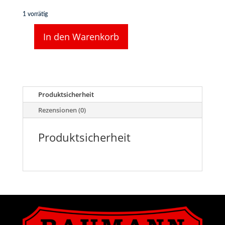
1 vorrätig
In den Warenkorb
Original
Waggonschild
Fabrika
Zelj.vozila
VMC
1966
Produktsicherheit
Menge
Rezensionen (0)
Produktsicherheit