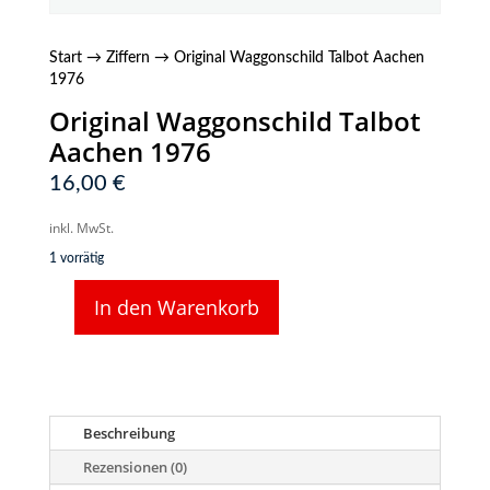
Start
→
Ziffern
→ Original Waggonschild Talbot Aachen
1976
Original Waggonschild Talbot
Aachen 1976
16,00
€
inkl. MwSt.
1 vorrätig
In den Warenkorb
Original
Waggonschild
Talbot
Aachen
1976
Menge
Beschreibung
Rezensionen (0)