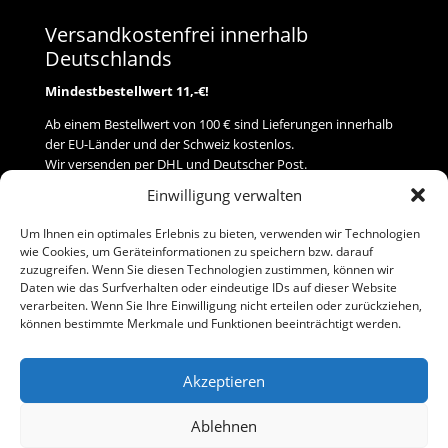
Versandkostenfrei innerhalb
Deutschlands
Mindestbestellwert 11,-€!
Ab einem Bestellwert von 100 € sind Lieferungen innerhalb
der EU-Länder und der Schweiz kostenlos.
Wir versenden per DHL und Deutscher Post.
Einwilligung verwalten
Versand
Um Ihnen ein optimales Erlebnis zu bieten, verwenden wir Technologien
wie Cookies, um Geräteinformationen zu speichern bzw. darauf
Zahlung
zuzugreifen. Wenn Sie diesen Technologien zustimmen, können wir
Daten wie das Surfverhalten oder eindeutige IDs auf dieser Website
verarbeiten. Wenn Sie Ihre Einwilligung nicht erteilen oder zurückziehen,
Baumann Modellspielwaren
können bestimmte Merkmale und Funktionen beeinträchtigt werden.
Flurstraße 15
91413 Neustadt/Aisch
Akzeptieren
Telefon (0 91 61) 33 84
baumannj@t-online.de
Ablehnen