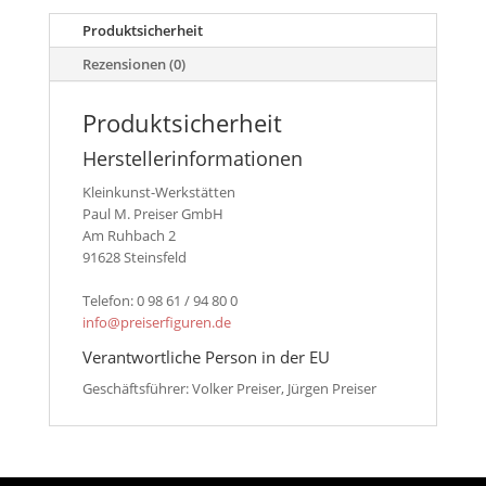
-
4041
Produktsicherheit
An
Rezensionen (0)
der
Mühle
Menge
Produktsicherheit
Herstellerinformationen
Kleinkunst-Werkstätten
Paul M. Preiser GmbH
Am Ruhbach 2
91628 Steinsfeld
Telefon: 0 98 61 / 94 80 0
info@preiserfiguren.de
Verantwortliche Person in der EU
Geschäftsführer: Volker Preiser, Jürgen Preiser