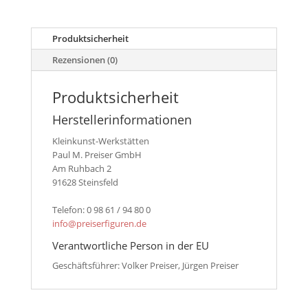
H0
-
4061
Produktsicherheit
Polizisten
Rezensionen (0)
und
Passanten
auf
Produktsicherheit
der
Straße
Herstellerinformationen
Menge
Kleinkunst-Werkstätten
Paul M. Preiser GmbH
Am Ruhbach 2
91628 Steinsfeld
Telefon: 0 98 61 / 94 80 0
info@preiserfiguren.de
Verantwortliche Person in der EU
Geschäftsführer: Volker Preiser, Jürgen Preiser