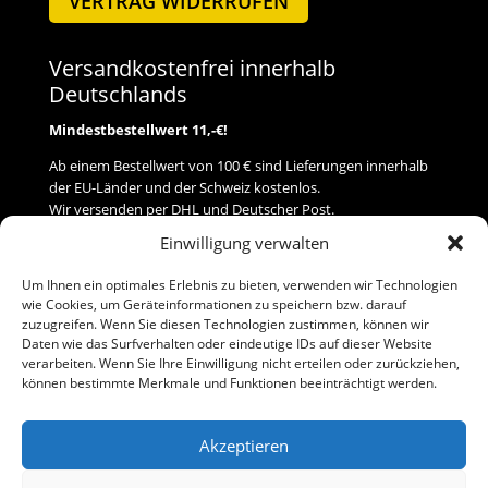
VERTRAG WIDERRUFEN
Versandkostenfrei innerhalb
Deutschlands
Mindestbestellwert 11,-€!
Ab einem Bestellwert von 100 € sind Lieferungen innerhalb
der EU-Länder und der Schweiz kostenlos.
Wir versenden per DHL und Deutscher Post.
Einwilligung verwalten
Versand
Um Ihnen ein optimales Erlebnis zu bieten, verwenden wir Technologien
wie Cookies, um Geräteinformationen zu speichern bzw. darauf
Zahlung
zuzugreifen. Wenn Sie diesen Technologien zustimmen, können wir
Daten wie das Surfverhalten oder eindeutige IDs auf dieser Website
verarbeiten. Wenn Sie Ihre Einwilligung nicht erteilen oder zurückziehen,
Baumann Modellspielwaren
können bestimmte Merkmale und Funktionen beeinträchtigt werden.
Flurstraße 15
91413 Neustadt/Aisch
Akzeptieren
Telefon (0 91 61) 33 84