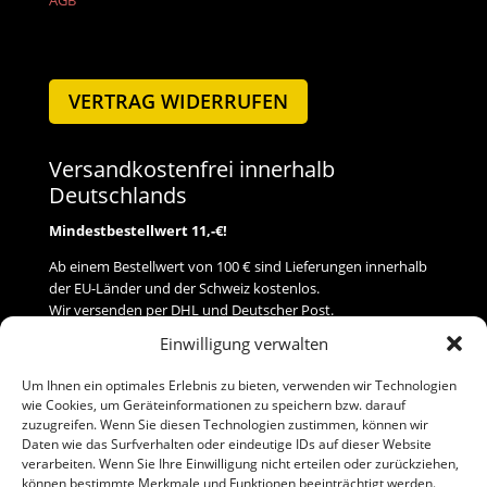
VERTRAG WIDERRUFEN
Versandkostenfrei innerhalb
Deutschlands
Mindestbestellwert 11,-€!
Ab einem Bestellwert von 100 € sind Lieferungen innerhalb
der EU-Länder und der Schweiz kostenlos.
Wir versenden per DHL und Deutscher Post.
Einwilligung verwalten
Versand
Um Ihnen ein optimales Erlebnis zu bieten, verwenden wir Technologien
wie Cookies, um Geräteinformationen zu speichern bzw. darauf
Zahlung
zuzugreifen. Wenn Sie diesen Technologien zustimmen, können wir
Daten wie das Surfverhalten oder eindeutige IDs auf dieser Website
verarbeiten. Wenn Sie Ihre Einwilligung nicht erteilen oder zurückziehen,
Baumann Modellspielwaren
können bestimmte Merkmale und Funktionen beeinträchtigt werden.