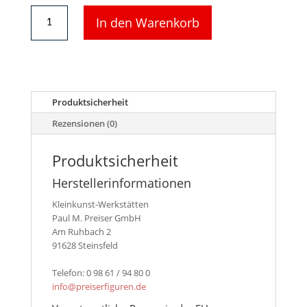
Preiser
In den Warenkorb
Figuren
Spur
H0
-
64
(10064)
Produktsicherheit
Verkehrspolizisten
Menge
Rezensionen (0)
Produktsicherheit
Herstellerinformationen
Kleinkunst-Werkstätten
Paul M. Preiser GmbH
Am Ruhbach 2
91628 Steinsfeld
Telefon: 0 98 61 / 94 80 0
info@preiserfiguren.de