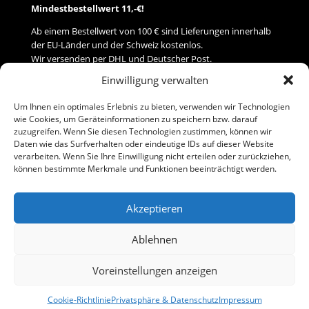
Mindestbestellwert 11,-€!
Ab einem Bestellwert von 100 € sind Lieferungen innerhalb
der EU-Länder und der Schweiz kostenlos.
Wir versenden per DHL und Deutscher Post.
Einwilligung verwalten
Versand
Um Ihnen ein optimales Erlebnis zu bieten, verwenden wir Technologien
wie Cookies, um Geräteinformationen zu speichern bzw. darauf
Zahlung
zuzugreifen. Wenn Sie diesen Technologien zustimmen, können wir
Daten wie das Surfverhalten oder eindeutige IDs auf dieser Website
verarbeiten. Wenn Sie Ihre Einwilligung nicht erteilen oder zurückziehen,
Baumann Modellspielwaren
können bestimmte Merkmale und Funktionen beeinträchtigt werden.
Flurstraße 15
91413 Neustadt/Aisch
Akzeptieren
Telefon (0 91 61) 33 84
baumannj@t-online.de
Ablehnen
Voreinstellungen anzeigen
Kontakt
Impressum
Cookie-Richtlinie
Privatsphäre & Datenschutz
Impressum