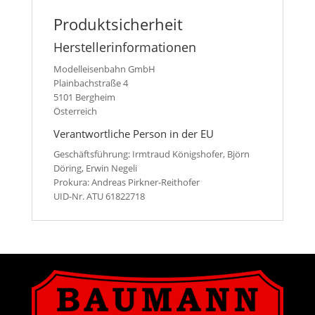
Produktsicherheit
Herstellerinformationen
Modelleisenbahn GmbH
Plainbachstraße 4
5101 Bergheim
Österreich
Verantwortliche Person in der EU
Geschäftsführung: Irmtraud Königshofer, Björn
Döring, Erwin Negeli
Prokura: Andreas Pirkner-Reithofer
UID-Nr. ATU 61822718