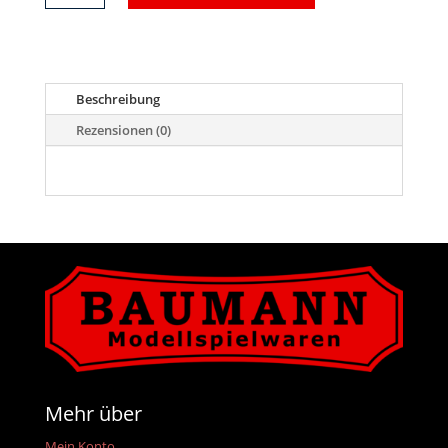
grau
für
Lok
7260
Menge
Beschreibung
Rezensionen (0)
Mehr über
Mein Konto