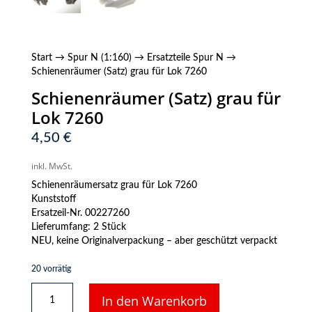
Start
→
Spur N (1:160)
→
Ersatzteile Spur N
→
Schienenräumer (Satz) grau für Lok 7260
Schienenräumer (Satz) grau für
Lok 7260
4,50
€
inkl. MwSt.
Schienenräumersatz grau für Lok 7260
Kunststoff
Ersatzeil-Nr. 00227260
Lieferumfang: 2 Stück
NEU, keine Originalverpackung – aber geschützt verpackt
20 vorrätig
Schienenräumer
In den Warenkorb
(Satz)