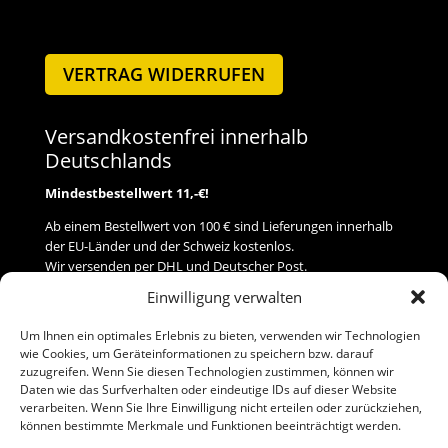
VERTRAG WIDERRUFEN
Versandkostenfrei innerhalb
Deutschlands
Mindestbestellwert 11,-€!
Ab einem Bestellwert von 100 € sind Lieferungen innerhalb
der EU-Länder und der Schweiz kostenlos.
Wir versenden per DHL und Deutscher Post.
Einwilligung verwalten
Versand
Um Ihnen ein optimales Erlebnis zu bieten, verwenden wir Technologien
wie Cookies, um Geräteinformationen zu speichern bzw. darauf
Zahlung
zuzugreifen. Wenn Sie diesen Technologien zustimmen, können wir
Daten wie das Surfverhalten oder eindeutige IDs auf dieser Website
verarbeiten. Wenn Sie Ihre Einwilligung nicht erteilen oder zurückziehen,
Baumann Modellspielwaren
können bestimmte Merkmale und Funktionen beeinträchtigt werden.