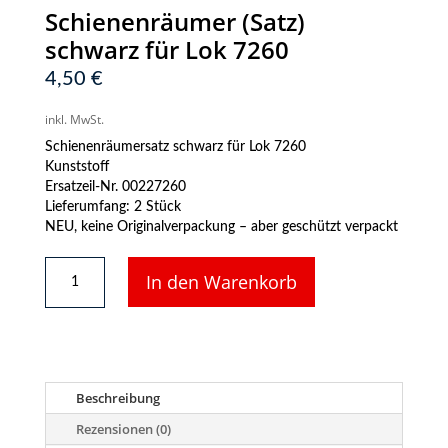
Schienenräumer (Satz)
schwarz für Lok 7260
4,50
€
inkl. MwSt.
Schienenräumersatz schwarz für Lok 7260
Kunststoff
Ersatzeil-Nr. 00227260
Lieferumfang: 2 Stück
NEU, keine Originalverpackung – aber geschützt verpackt
Schienenräumer
In den Warenkorb
(Satz)
schwarz
für
Lok
7260
Menge
Beschreibung
Rezensionen (0)