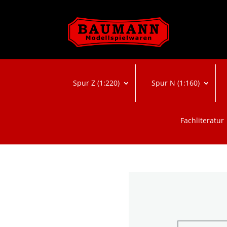
Spur Z (1:220)
Spur N (1:160)
Fachliteratur