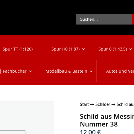
Se
Search
for:
Spur TT (1:120)
Spur H0 (1:87)
Spur 0 (1:43,5)
 | Fachbücher
Modellbau & Basteln
Autos und Ve
Start
→
Schilder
→ Schild au
Schild aus Messi
Nummer 38
12,00
€