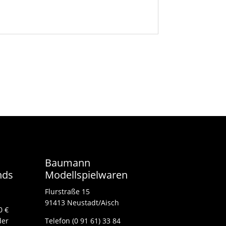
Baumann
nds
Modellspielwaren
Flurstraße 15
91413 Neustadt/Aisch
0 €
der
Telefon (0 91 61) 33 84