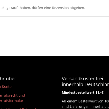
ukt gekauft haben, dürfen eine Rezension abgeben.
hr über
Versandkostenfrei
innerhalb Deutschla
n Konto
Mindestbestellwert 11,-€!
rrufsrecht und
rrufsformular
Ab einem Bestellwert von 10
sind Lieferungen innerhalb 