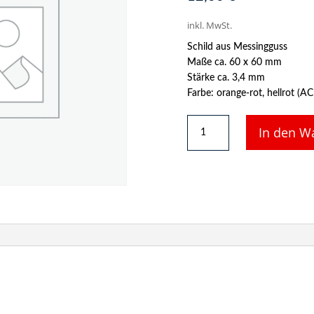
inkl. MwSt.
Schild aus Messingguss
Maße ca. 60 x 60 mm
Stärke ca. 3,4 mm
Farbe: orange-rot, hellrot (A
Schild
In den W
aus
Messingguss
60
x
60
mm,
mit
Nummer
38
Menge