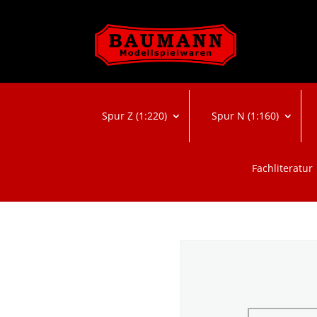
Spur Z (1:220)
Spur N (1:160)
Fachliteratur