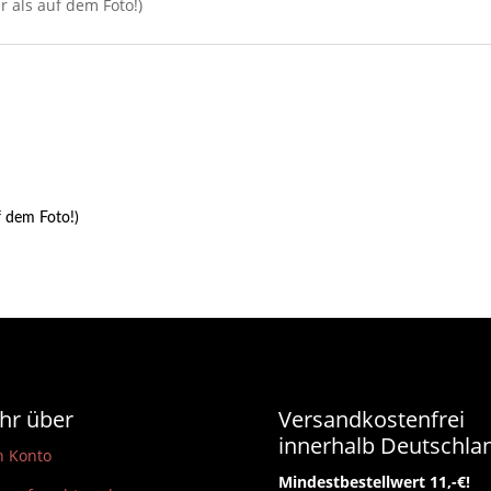
r als auf dem Foto!)
f dem Foto!)
hr über
Versandkostenfrei
innerhalb Deutschla
n Konto
Mindestbestellwert 11,-€!