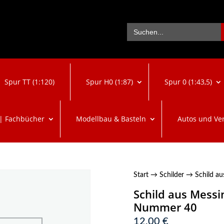
Se
Search
for:
Spur TT (1:120)
Spur H0 (1:87)
Spur 0 (1:43,5)
 | Fachbücher
Modellbau & Basteln
Autos und Ve
Start
→
Schilder
→ Schild au
Schild aus Messi
Nummer 40
12,00
€