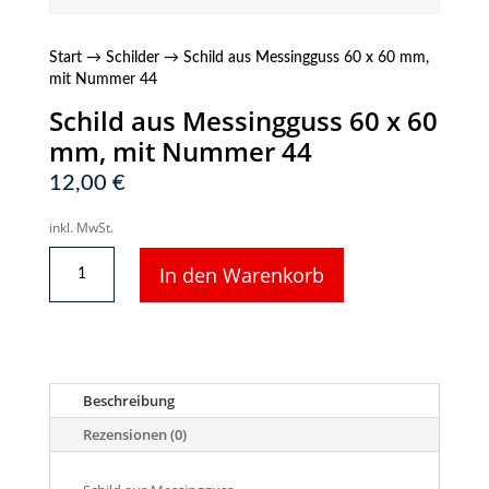
Start
→
Schilder
→ Schild aus Messingguss 60 x 60 mm,
mit Nummer 44
Schild aus Messingguss 60 x 60
mm, mit Nummer 44
12,00
€
inkl. MwSt.
Schild
In den Warenkorb
aus
Messingguss
60
x
60
mm,
Beschreibung
mit
Nummer
Rezensionen (0)
44
Menge