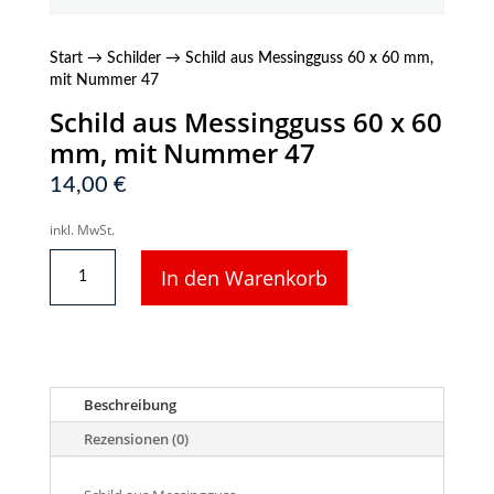
Start
→
Schilder
→ Schild aus Messingguss 60 x 60 mm,
mit Nummer 47
Schild aus Messingguss 60 x 60
mm, mit Nummer 47
14,00
€
inkl. MwSt.
Schild
In den Warenkorb
aus
Messingguss
60
x
60
mm,
Beschreibung
mit
Nummer
Rezensionen (0)
47
Menge