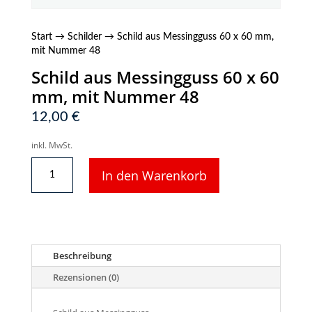
Start
→
Schilder
→ Schild aus Messingguss 60 x 60 mm,
mit Nummer 48
Schild aus Messingguss 60 x 60
mm, mit Nummer 48
12,00
€
inkl. MwSt.
Schild
In den Warenkorb
aus
Messingguss
60
x
60
mm,
Beschreibung
mit
Nummer
Rezensionen (0)
48
Menge