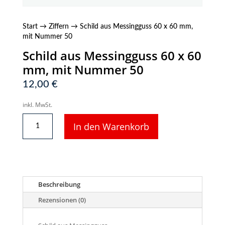
Start
→
Ziffern
→ Schild aus Messingguss 60 x 60 mm,
mit Nummer 50
Schild aus Messingguss 60 x 60
mm, mit Nummer 50
12,00
€
inkl. MwSt.
Schild
In den Warenkorb
aus
Messingguss
60
x
60
mm,
Beschreibung
mit
Nummer
Rezensionen (0)
50
Menge