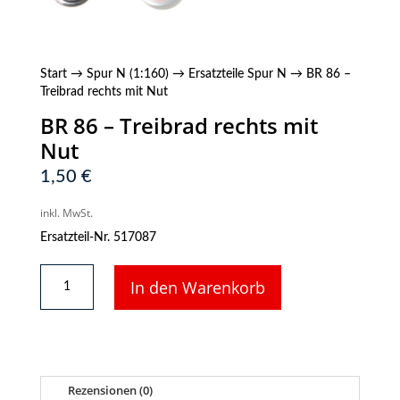
Start
→
Spur N (1:160)
→
Ersatzteile Spur N
→ BR 86 –
Treibrad rechts mit Nut
BR 86 – Treibrad rechts mit
Nut
1,50
€
inkl. MwSt.
Ersatzteil-Nr. 517087
BR
In den Warenkorb
86
-
Treibrad
rechts
mit
Nut
Rezensionen (0)
Menge