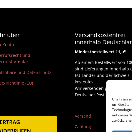
hr über
Versandkostenfrei
innerhalb Deutschla
n Konto
Mindestbestellwert 11,-€!
rrufsrecht und
rrufsformular
Ab einem Bestellwert von 10
sind Lieferungen innerhalb 
atsphäre und Datenschutz
EU-Länder und der Schweiz
kostenlos.
ie-Richtlinie (EU)
Wir versenden per DHL und
Deutscher Post.
Um Ihnen ei
um Gerätein
Technologie
auf dieser W
Versand
zurückziehe
ERTRAG
Zahlung
IDERRUFEN