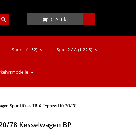
arch Button
0-Artikel
Spur 1 (1:32)
Spur 2 / G (1:22,5)
rkehrsmodelle
agen Spur H0
→ TRIX Express H0 20/78
 20/78 Kesselwagen BP