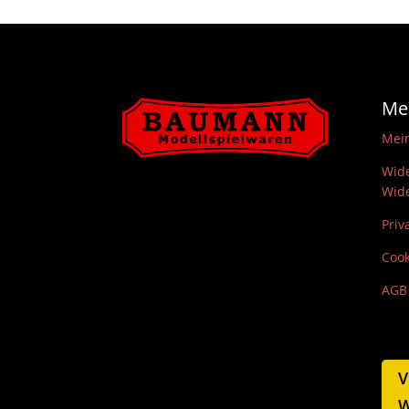
Me
Mei
Wide
Wide
Priv
Cook
AGB
V
W