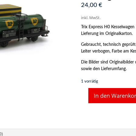
24,00
€
inkl. MwSt.
Trix Express H0 Kesselwagen
Lieferung im Originalkarton.
Gebraucht, technisch geprüft,
Leiter verbogen, Farbe am Kess
Die Bilder sind Originalbild
sowie den Lieferumfang.
1 vorrätig
In den Warenko
TRIX
Express
H0
20/78
Kesselwagen
BP
0)