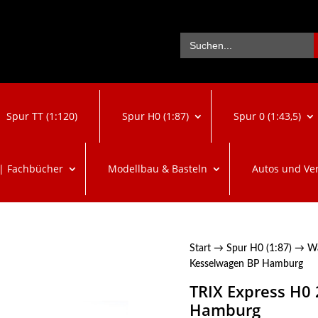
Se
Search
for:
Spur TT (1:120)
Spur H0 (1:87)
Spur 0 (1:43,5)
 | Fachbücher
Modellbau & Basteln
Autos und Ve
Start
→
Spur H0 (1:87)
→
W
Kesselwagen BP Hamburg
TRIX Express H0
Hamburg