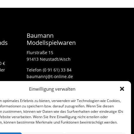
Baumann
nds
Modellspielwaren
Flurstraße 15
91413 Neustadt/Aisch
0 €
der
Telefon (0 91 61) 33 84
baumannj@t-online.de
Einwilligung verwalten
Kontakt
n optimales Erlebnis zu bieten, verwenden wir Technologien wie Cookies,
Impressum
formationen zu speichern bzw. darauf zuzugreifen. Wenn Sie diesen
n zustimmen, können wir Daten wie das Surfverhalten oder eindeutige IDs
ebsite verarbeiten. Wenn Sie Ihre Einwilligung nicht erteilen oder
n, können bestimmte Merkmale und Funktionen beeinträchtigt werden.