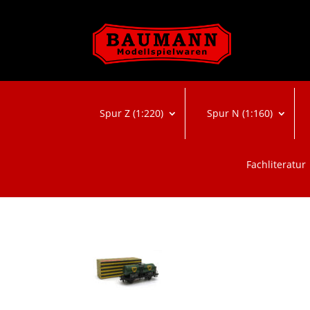
Spur Z (1:220)
Spur N (1:160)
Fachliteratur