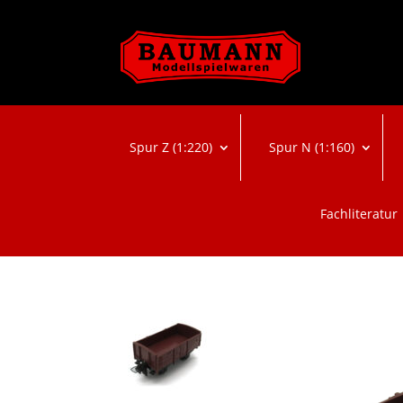
Spur Z (1:220)
Spur N (1:160)
Fachliteratur