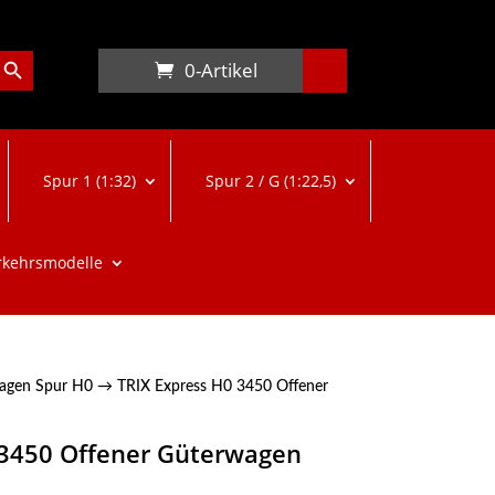
arch Button
0-Artikel
Spur 1 (1:32)
Spur 2 / G (1:22,5)
rkehrsmodelle
agen Spur H0
→ TRIX Express H0 3450 Offener
 3450 Offener Güterwagen