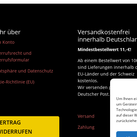
hr über
Versandkostenfrei
innerhalb Deutschla
n Konto
Mindestbestellwert 11,-€!
rrufsrecht und
rrufsformular
Ab einem Bestellwert von 10
sind Lieferungen innerhalb 
atsphäre und Datenschutz
EU-Länder und der Schweiz
kostenlos.
ie-Richtlinie (EU)
Wir versenden per DHL und
Deutscher Post.
Um Ihnen ei
um Gerätein
Technologie
auf dieser W
Versand
zurückziehe
ERTRAG
Zahlung
IDERRUFEN