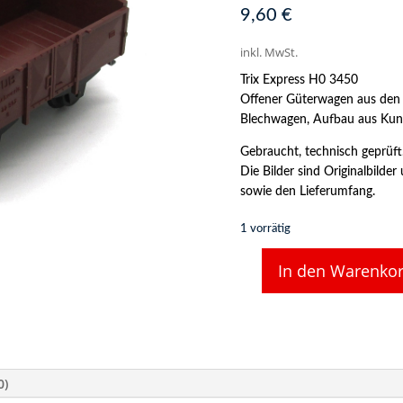
9,60
€
inkl. MwSt.
Trix Express H0 3450
Offener Güterwagen aus den 
Blechwagen, Aufbau aus Kuns
Gebraucht, technisch geprüft
Die Bilder sind Originalbild
sowie den Lieferumfang.
1 vorrätig
In den Warenko
TRIX
Express
H0
3450
Offener
Güterwagen
0)
Schwerin