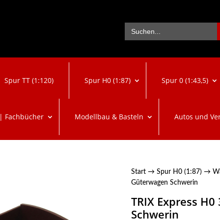
Se
Search
for:
Spur TT (1:120)
Spur H0 (1:87)
Spur 0 (1:43,5)
 | Fachbücher
Modellbau & Basteln
Autos und Ve
Start
→
Spur H0 (1:87)
→
W
Güterwagen Schwerin
TRIX Express H0
Schwerin