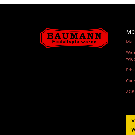
Me
Mei
Wide
Wide
Priv
Cook
AGB
V
W