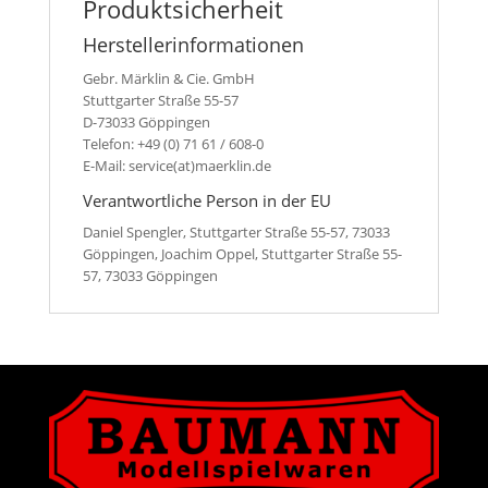
Produktsicherheit
Herstellerinformationen
Gebr. Märklin & Cie. GmbH
Stuttgarter Straße 55-57
D-73033 Göppingen
Telefon: +49 (0) 71 61 / 608-0
E-Mail: service(at)maerklin.de
Verantwortliche Person in der EU
Daniel Spengler, Stuttgarter Straße 55-57, 73033
Göppingen, Joachim Oppel, Stuttgarter Straße 55-
57, 73033 Göppingen