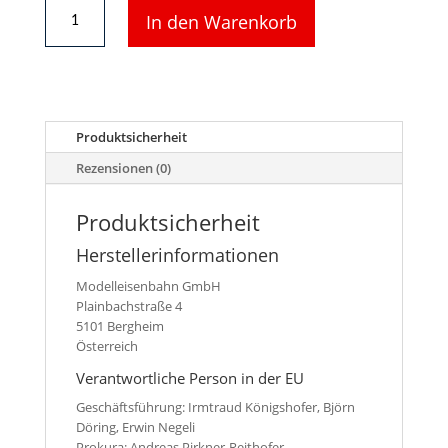
BR70
In den Warenkorb
Umlaufblech
mit
Puffern
und
Lichtleiter
für
Produktsicherheit
Fleischmann
Lok
Rezensionen (0)
7071
Menge
Produktsicherheit
Herstellerinformationen
Modelleisenbahn GmbH
Plainbachstraße 4
5101 Bergheim
Österreich
Verantwortliche Person in der EU
Geschäftsführung: Irmtraud Königshofer, Björn
Döring, Erwin Negeli
Prokura: Andreas Pirkner-Reithofer