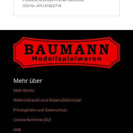
UID-Nr. ATU 61822718
Mehr über
Mein Konto
Widerrufsrecht und Widerrufsformular
Privatsphäre und Datenschutz
Cookie-Richtlinie (EU)
AGB