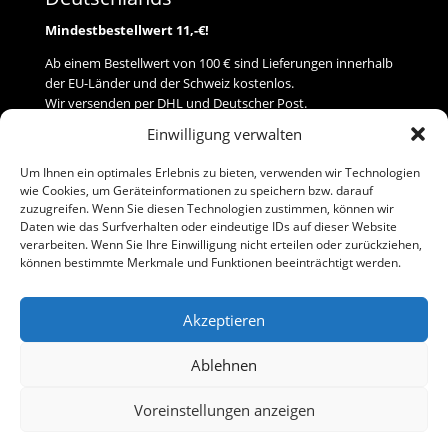
Mindestbestellwert 11,-€!
Ab einem Bestellwert von 100 € sind Lieferungen innerhalb
der EU-Länder und der Schweiz kostenlos.
Wir versenden per DHL und Deutscher Post.
Einwilligung verwalten
Versand
Um Ihnen ein optimales Erlebnis zu bieten, verwenden wir Technologien
wie Cookies, um Geräteinformationen zu speichern bzw. darauf
Zahlung
zuzugreifen. Wenn Sie diesen Technologien zustimmen, können wir
Daten wie das Surfverhalten oder eindeutige IDs auf dieser Website
verarbeiten. Wenn Sie Ihre Einwilligung nicht erteilen oder zurückziehen,
Baumann Modellspielwaren
können bestimmte Merkmale und Funktionen beeinträchtigt werden.
Flurstraße 15
91413 Neustadt/Aisch
Akzeptieren
Telefon (0 91 61) 33 84
baumannj@t-online.de
Ablehnen
Voreinstellungen anzeigen
Kontakt
Impressum