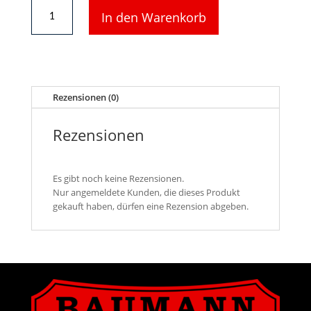
BR
In den Warenkorb
78
-
Zylinderkasten
für
Lok
7077
Rezensionen (0)
Menge
Rezensionen
Es gibt noch keine Rezensionen.
Nur angemeldete Kunden, die dieses Produkt
gekauft haben, dürfen eine Rezension abgeben.