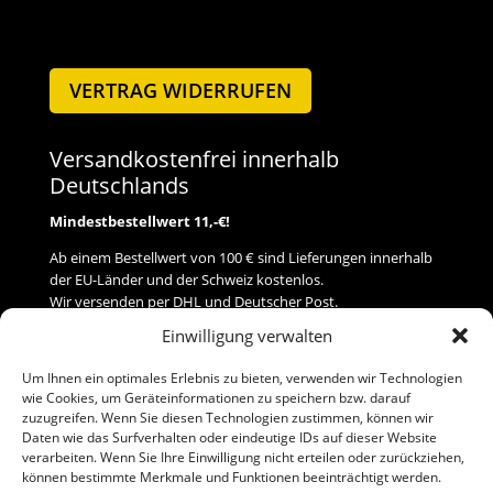
VERTRAG WIDERRUFEN
Versandkostenfrei innerhalb
Deutschlands
Mindestbestellwert 11,-€!
Ab einem Bestellwert von 100 € sind Lieferungen innerhalb
der EU-Länder und der Schweiz kostenlos.
Wir versenden per DHL und Deutscher Post.
Einwilligung verwalten
Versand
Um Ihnen ein optimales Erlebnis zu bieten, verwenden wir Technologien
wie Cookies, um Geräteinformationen zu speichern bzw. darauf
Zahlung
zuzugreifen. Wenn Sie diesen Technologien zustimmen, können wir
Daten wie das Surfverhalten oder eindeutige IDs auf dieser Website
verarbeiten. Wenn Sie Ihre Einwilligung nicht erteilen oder zurückziehen,
Baumann Modellspielwaren
können bestimmte Merkmale und Funktionen beeinträchtigt werden.