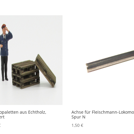
opaletten aus Echtholz,
Achse für Fleischmann-Lokomo
ert
Spur N
€
1,50
€