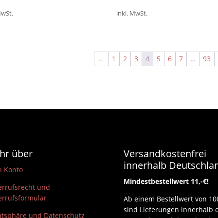
MwSt.
inkl. MwSt.
←
1
2
3
4
5
6
7
…
93
hr über
Versandkostenfrei
innerhalb Deutschla
n Konto
Mindestbestellwert 11,-€!
rrufsrecht und
rrufsformular
Ab einem Bestellwert von 10
sind Lieferungen innerhalb 
atsphäre und Datenschutz