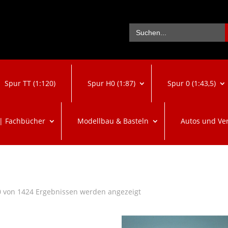
Se
Search
for:
Spur TT (1:120)
Spur H0 (1:87)
Spur 0 (1:43,5)
 | Fachbücher
Modellbau & Basteln
Autos und Ve
Nach
 von 1424 Ergebnissen werden angezeigt
Beliebtheit
sortiert