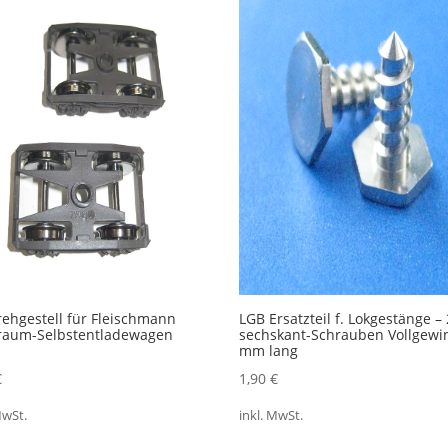
rehgestell für Fleischmann
LGB Ersatzteil f. Lokgestänge – 
raum-Selbstentladewagen
sechskant-Schrauben Vollgewi
mm lang
€
1,90
€
MwSt.
inkl. MwSt.