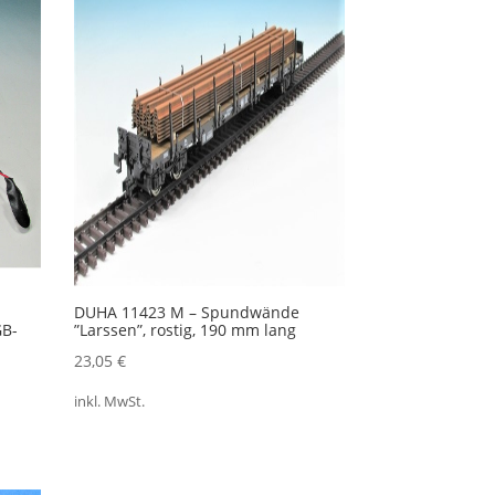
DUHA 11423 M – Spundwände
GB-
”Larssen”, rostig, 190 mm lang
23,05
€
inkl. MwSt.