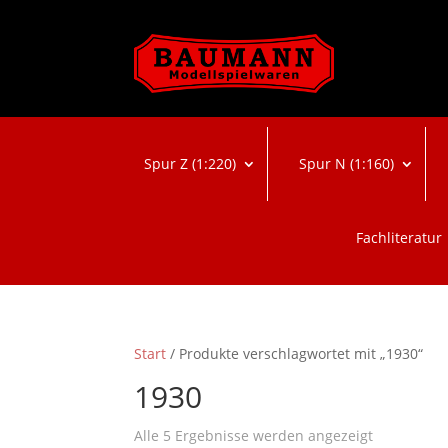
Spur Z (1:220)
Spur N (1:160)
Fachliteratur
Start
/ Produkte verschlagwortet mit „1930“
1930
Nach
Alle 5 Ergebnisse werden angezeigt