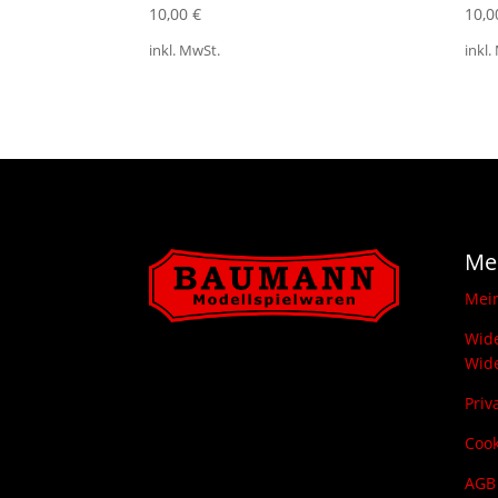
10,00
€
10,
inkl. MwSt.
inkl.
Me
Mei
Wide
Wide
Priv
Cook
AGB