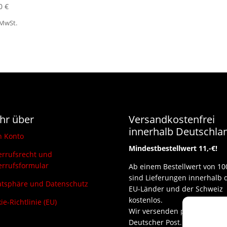
00
€
 MwSt.
hr über
Versandkostenfrei
innerhalb Deutschla
n Konto
Mindestbestellwert 11,-€!
rrufsrecht und
rrufsformular
Ab einem Bestellwert von 10
sind Lieferungen innerhalb 
atsphäre und Datenschutz
EU-Länder und der Schweiz
kostenlos.
ie-Richtlinie (EU)
Wir versenden per DHL und
Deutscher Post.