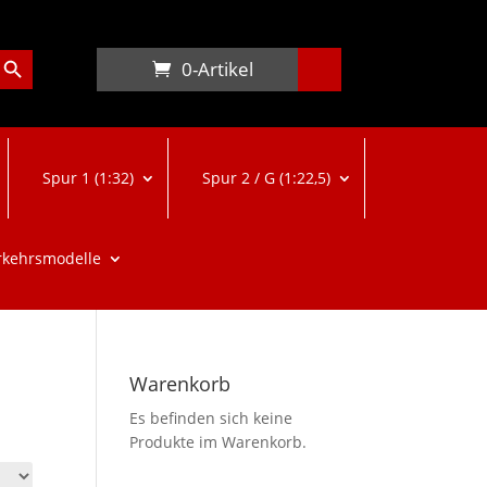
arch Button
0-Artikel
Spur 1 (1:32)
Spur 2 / G (1:22,5)
rkehrsmodelle
Warenkorb
Es befinden sich keine
Produkte im Warenkorb.