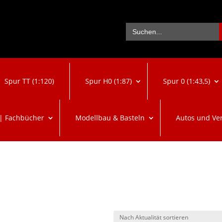
Se
Search
for:
Spur TT (1:120)
Spur H0 (1:87)
Spur 0 (1:43,5)
 | Fachbücher
Modellbau & Basteln
Autos und Ve