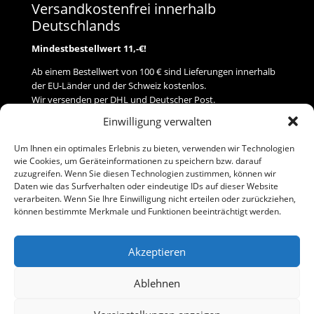
Versandkostenfrei innerhalb
Deutschlands
Mindestbestellwert 11,-€!
Ab einem Bestellwert von 100 € sind Lieferungen innerhalb
der EU-Länder und der Schweiz kostenlos.
Wir versenden per DHL und Deutscher Post.
Einwilligung verwalten
Versand
Um Ihnen ein optimales Erlebnis zu bieten, verwenden wir Technologien
wie Cookies, um Geräteinformationen zu speichern bzw. darauf
Zahlung
zuzugreifen. Wenn Sie diesen Technologien zustimmen, können wir
Daten wie das Surfverhalten oder eindeutige IDs auf dieser Website
verarbeiten. Wenn Sie Ihre Einwilligung nicht erteilen oder zurückziehen,
Baumann Modellspielwaren
können bestimmte Merkmale und Funktionen beeinträchtigt werden.
Flurstraße 15
91413 Neustadt/Aisch
Akzeptieren
Telefon (0 91 61) 33 84
baumannj@t-online.de
Ablehnen