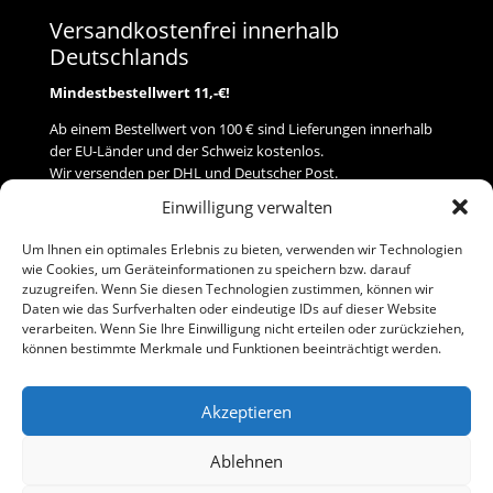
Versandkostenfrei innerhalb
Deutschlands
Mindestbestellwert 11,-€!
Ab einem Bestellwert von 100 € sind Lieferungen innerhalb
der EU-Länder und der Schweiz kostenlos.
Wir versenden per DHL und Deutscher Post.
Einwilligung verwalten
Versand
Um Ihnen ein optimales Erlebnis zu bieten, verwenden wir Technologien
wie Cookies, um Geräteinformationen zu speichern bzw. darauf
Zahlung
zuzugreifen. Wenn Sie diesen Technologien zustimmen, können wir
Daten wie das Surfverhalten oder eindeutige IDs auf dieser Website
verarbeiten. Wenn Sie Ihre Einwilligung nicht erteilen oder zurückziehen,
Baumann Modellspielwaren
können bestimmte Merkmale und Funktionen beeinträchtigt werden.
Flurstraße 15
91413 Neustadt/Aisch
Akzeptieren
Telefon (0 91 61) 33 84
baumannj@t-online.de
Ablehnen