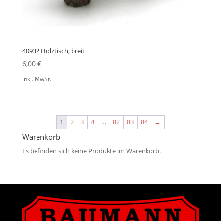
40932 Holztisch, breit
6,00
€
inkl. MwSt.
1
2
3
4
…
82
83
84
→
Warenkorb
Es befinden sich keine Produkte im Warenkorb.