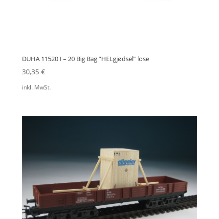
DUHA 11520 I – 20 Big Bag ”HELgjødsel” lose
30,35
€
inkl. MwSt.