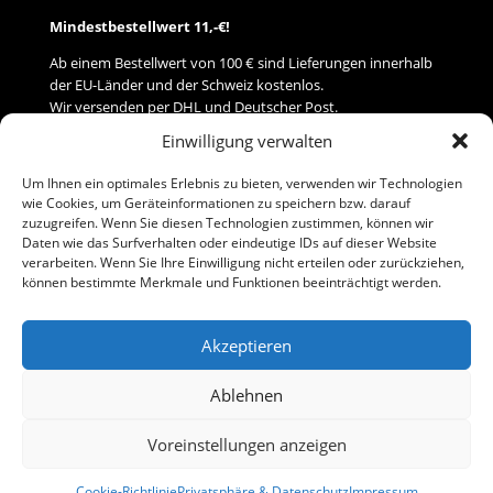
Mindestbestellwert 11,-€!
Ab einem Bestellwert von 100 € sind Lieferungen innerhalb
der EU-Länder und der Schweiz kostenlos.
Wir versenden per DHL und Deutscher Post.
Einwilligung verwalten
Versand
Um Ihnen ein optimales Erlebnis zu bieten, verwenden wir Technologien
wie Cookies, um Geräteinformationen zu speichern bzw. darauf
Zahlung
zuzugreifen. Wenn Sie diesen Technologien zustimmen, können wir
Daten wie das Surfverhalten oder eindeutige IDs auf dieser Website
verarbeiten. Wenn Sie Ihre Einwilligung nicht erteilen oder zurückziehen,
Baumann Modellspielwaren
können bestimmte Merkmale und Funktionen beeinträchtigt werden.
Flurstraße 15
91413 Neustadt/Aisch
Akzeptieren
Telefon (0 91 61) 33 84
baumannj@t-online.de
Ablehnen
Voreinstellungen anzeigen
Kontakt
Impressum
Cookie-Richtlinie
Privatsphäre & Datenschutz
Impressum