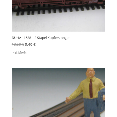
DUHA 11538 – 2 Stapel Kupferstangen
Ursprünglicher
Aktueller
13,50
€
9,40
€
Preis
Preis
inkl. MwSt.
war:
ist:
13,50 €
9,40 €.