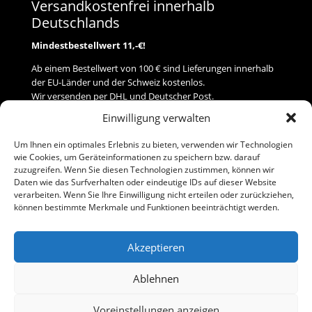
Versandkostenfrei innerhalb
Deutschlands
Mindestbestellwert 11,-€!
Ab einem Bestellwert von 100 € sind Lieferungen innerhalb
der EU-Länder und der Schweiz kostenlos.
Wir versenden per DHL und Deutscher Post.
Einwilligung verwalten
Versand
Um Ihnen ein optimales Erlebnis zu bieten, verwenden wir Technologien
wie Cookies, um Geräteinformationen zu speichern bzw. darauf
Zahlung
zuzugreifen. Wenn Sie diesen Technologien zustimmen, können wir
Daten wie das Surfverhalten oder eindeutige IDs auf dieser Website
verarbeiten. Wenn Sie Ihre Einwilligung nicht erteilen oder zurückziehen,
Baumann Modellspielwaren
können bestimmte Merkmale und Funktionen beeinträchtigt werden.
Flurstraße 15
91413 Neustadt/Aisch
Akzeptieren
Telefon (0 91 61) 33 84
baumannj@t-online.de
Ablehnen
Voreinstellungen anzeigen