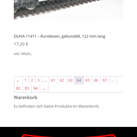
DUHA 11411 – Rundeisen, gebündelt, 122 mm lang
17,20
€
inkl. MwSt.
←
1
2
3
…
61
62
63
64
65
66
67
…
82
83
84
→
Warenkorb
Es befinden sich keine Produkte im Warenkorb.