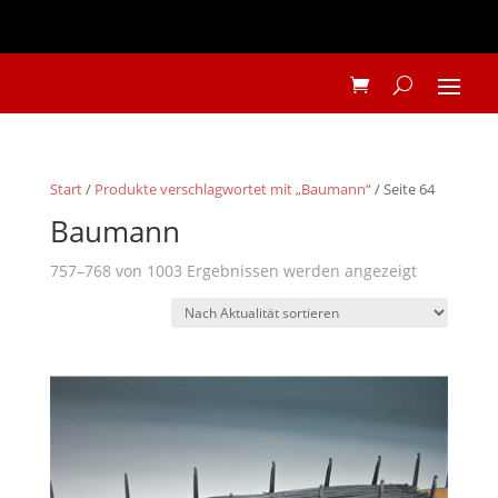
Start
/
Produkte verschlagwortet mit „Baumann“
/ Seite 64
Baumann
Nach
757–768 von 1003 Ergebnissen werden angezeigt
Aktualität
sortiert