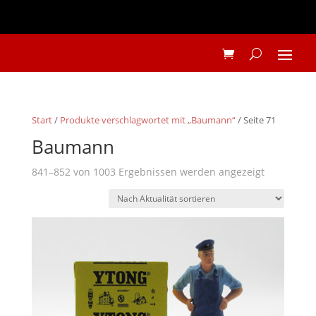
Start
/
Produkte verschlagwortet mit „Baumann“
/ Seite 71
Baumann
Nach
841–852 von 1003 Ergebnissen werden angezeigt
Aktualität
sortiert