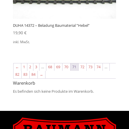
DUHA 14372 – Beladung Baumaterial ”Hebel”
19,90
€
inkl. MwSt.
←
1
2
3
…
68
69
70
71
72
73
74
…
82
83
84
→
Warenkorb
Es befinden sich keine Produkte im Warenkorb.