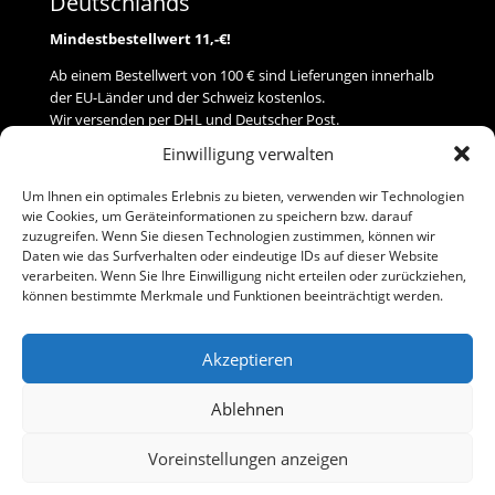
Deutschlands
Mindestbestellwert 11,-€!
Ab einem Bestellwert von 100 € sind Lieferungen innerhalb
der EU-Länder und der Schweiz kostenlos.
Wir versenden per DHL und Deutscher Post.
Einwilligung verwalten
Versand
Um Ihnen ein optimales Erlebnis zu bieten, verwenden wir Technologien
wie Cookies, um Geräteinformationen zu speichern bzw. darauf
Zahlung
zuzugreifen. Wenn Sie diesen Technologien zustimmen, können wir
Daten wie das Surfverhalten oder eindeutige IDs auf dieser Website
verarbeiten. Wenn Sie Ihre Einwilligung nicht erteilen oder zurückziehen,
Baumann Modellspielwaren
können bestimmte Merkmale und Funktionen beeinträchtigt werden.
Flurstraße 15
91413 Neustadt/Aisch
Akzeptieren
Telefon (0 91 61) 33 84
baumannj@t-online.de
Ablehnen
Voreinstellungen anzeigen
Kontakt