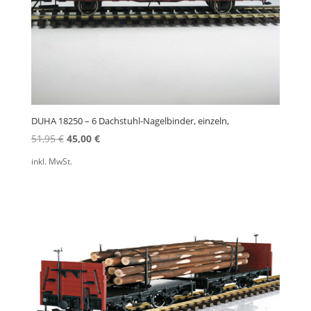
DUHA 18250 – 6 Dachstuhl-Nagelbinder, einzeln,
Ursprünglicher
Aktueller
51,95
€
45,00
€
Preis
Preis
inkl. MwSt.
war:
ist:
51,95 €
45,00 €.