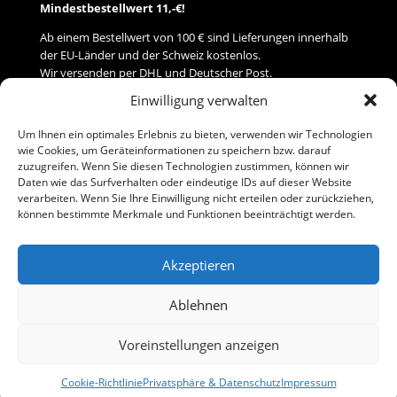
Mindestbestellwert 11,-€!
Ab einem Bestellwert von 100 € sind Lieferungen innerhalb
der EU-Länder und der Schweiz kostenlos.
Wir versenden per DHL und Deutscher Post.
Einwilligung verwalten
Versand
Um Ihnen ein optimales Erlebnis zu bieten, verwenden wir Technologien
wie Cookies, um Geräteinformationen zu speichern bzw. darauf
Zahlung
zuzugreifen. Wenn Sie diesen Technologien zustimmen, können wir
Daten wie das Surfverhalten oder eindeutige IDs auf dieser Website
verarbeiten. Wenn Sie Ihre Einwilligung nicht erteilen oder zurückziehen,
Baumann Modellspielwaren
können bestimmte Merkmale und Funktionen beeinträchtigt werden.
Flurstraße 15
91413 Neustadt/Aisch
Akzeptieren
Telefon (0 91 61) 33 84
baumannj@t-online.de
Ablehnen
Voreinstellungen anzeigen
Kontakt
Impressum
Cookie-Richtlinie
Privatsphäre & Datenschutz
Impressum