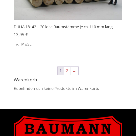
DUHA 18142 – 20 lose Baumstämme je ca. 110 mm lang
13,95
€
inkl. MwSt.
1
2
→
Warenkorb
Es befinden sich keine Produkte im Warenkorb.