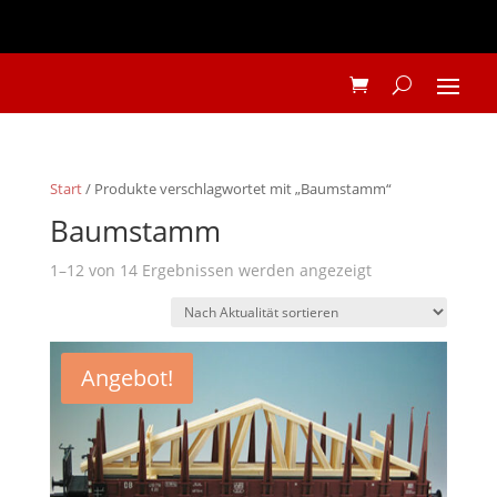
Start
/ Produkte verschlagwortet mit „Baumstamm“
Baumstamm
Nach
1–12 von 14 Ergebnissen werden angezeigt
Aktualität
sortiert
Angebot!