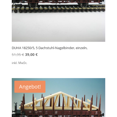
DUHA 18250/5, 5 Dachstuhl-Nagelbinder, einzeln,
Ursprünglicher
Aktueller
51,95
€
39,00
€
Preis
Preis
inkl. MwSt.
war:
ist:
51,95 €
39,00 €.
Angebot!