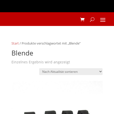
Start
/ Produkte verschlagwortet mit „Blende“
Blende
Einzelnes Ergebnis wird angezeigt