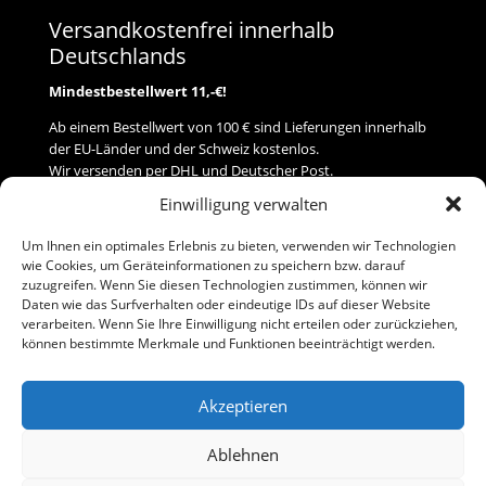
Versandkostenfrei innerhalb
Deutschlands
Mindestbestellwert 11,-€!
Ab einem Bestellwert von 100 € sind Lieferungen innerhalb
der EU-Länder und der Schweiz kostenlos.
Wir versenden per DHL und Deutscher Post.
Einwilligung verwalten
Versand
Um Ihnen ein optimales Erlebnis zu bieten, verwenden wir Technologien
wie Cookies, um Geräteinformationen zu speichern bzw. darauf
Zahlung
zuzugreifen. Wenn Sie diesen Technologien zustimmen, können wir
Daten wie das Surfverhalten oder eindeutige IDs auf dieser Website
verarbeiten. Wenn Sie Ihre Einwilligung nicht erteilen oder zurückziehen,
Baumann Modellspielwaren
können bestimmte Merkmale und Funktionen beeinträchtigt werden.
Flurstraße 15
91413 Neustadt/Aisch
Akzeptieren
Telefon (0 91 61) 33 84
baumannj@t-online.de
Ablehnen