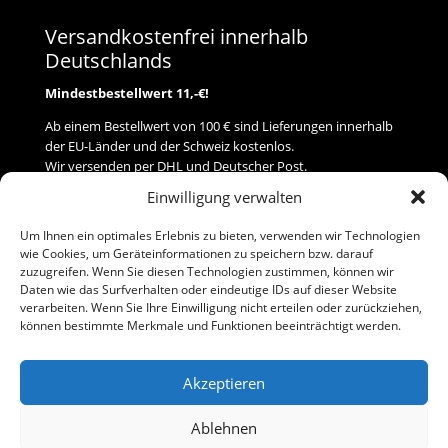
Versandkostenfrei innerhalb
Deutschlands
Mindestbestellwert 11,-€!
Ab einem Bestellwert von 100 € sind Lieferungen innerhalb
der EU-Länder und der Schweiz kostenlos.
Wir versenden per DHL und Deutscher Post.
Einwilligung verwalten
Versand
Um Ihnen ein optimales Erlebnis zu bieten, verwenden wir Technologien
wie Cookies, um Geräteinformationen zu speichern bzw. darauf
Zahlung
zuzugreifen. Wenn Sie diesen Technologien zustimmen, können wir
Daten wie das Surfverhalten oder eindeutige IDs auf dieser Website
verarbeiten. Wenn Sie Ihre Einwilligung nicht erteilen oder zurückziehen,
Baumann Modellspielwaren
können bestimmte Merkmale und Funktionen beeinträchtigt werden.
Flurstraße 15
91413 Neustadt/Aisch
Akzeptieren
Telefon (0 91 61) 33 84
baumannj@t-online.de
Ablehnen