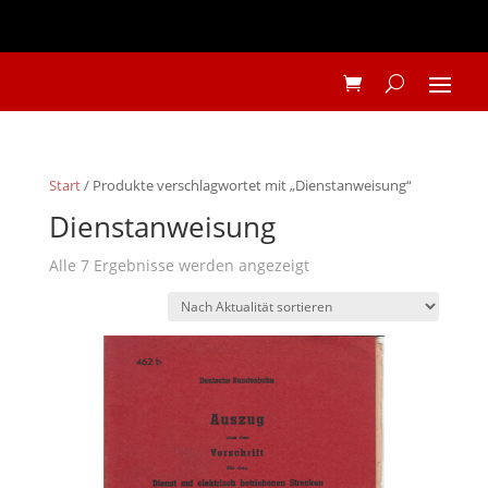
Start
/ Produkte verschlagwortet mit „Dienstanweisung“
Dienstanweisung
Nach
Alle 7 Ergebnisse werden angezeigt
Aktualität
sortiert