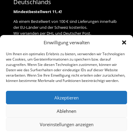
Deutschlands
Mindestbestellwert 11,-€!
Ab einem Bestellwert von 100 € sind Lieferungen innerhalb
der EU-Länder und der Schweiz kostenlos.
Wir versenden per DHL und Deutscher Post.
Einwilligung verwalten
Versand
Um Ihnen ein optimales Erlebnis zu bieten, verwenden wir Technologien
wie Cookies, um Geräteinformationen zu speichern bzw. darauf
Zahlung
zuzugreifen. Wenn Sie diesen Technologien zustimmen, können wir
Daten wie das Surfverhalten oder eindeutige IDs auf dieser Website
verarbeiten. Wenn Sie Ihre Einwilligung nicht erteilen oder zurückziehen,
Baumann Modellspielwaren
können bestimmte Merkmale und Funktionen beeinträchtigt werden.
Flurstraße 15
91413 Neustadt/Aisch
Akzeptieren
Telefon (0 91 61) 33 84
baumannj@t-online.de
Ablehnen
Voreinstellungen anzeigen
Kontakt