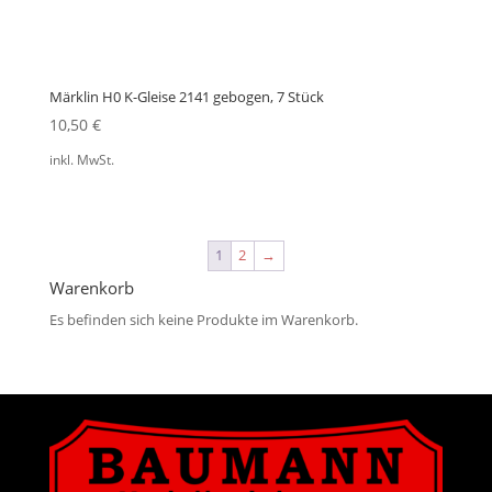
Märklin H0 K-Gleise 2141 gebogen, 7 Stück
10,50
€
inkl. MwSt.
1
2
→
Warenkorb
Es befinden sich keine Produkte im Warenkorb.