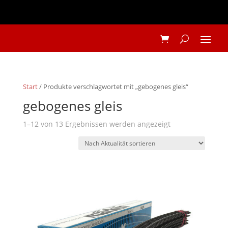
Start
/ Produkte verschlagwortet mit „gebogenes gleis“
gebogenes gleis
Nach
1–12 von 13 Ergebnissen werden angezeigt
Aktualität
sortiert