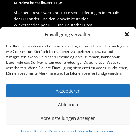
Mindestbestellwert 11,-€!
Ab einem Bestellwert von 100 € sind Lieferungen innerhalb
der EU-Länder und der Schweiz kostenlos.
Wir versenden per DHL und Deutscher Post.
Einwilligung verwalten
Versand
Um Ihnen ein optimales Erlebnis zu bieten, verwenden wir Technologien
wie Cookies, um Geräteinformationen zu speichern bzw. darauf
Zahlung
zuzugreifen. Wenn Sie diesen Technologien zustimmen, können wir
Daten wie das Surfverhalten oder eindeutige IDs auf dieser Website
verarbeiten. Wenn Sie Ihre Einwilligung nicht erteilen oder zurückziehen,
Baumann Modellspielwaren
können bestimmte Merkmale und Funktionen beeinträchtigt werden.
Flurstraße 15
91413 Neustadt/Aisch
Akzeptieren
Telefon (0 91 61) 33 84
baumannj@t-online.de
Ablehnen
Voreinstellungen anzeigen
Kontakt
Impressum
Cookie-Richtlinie
Privatsphäre & Datenschutz
Impressum