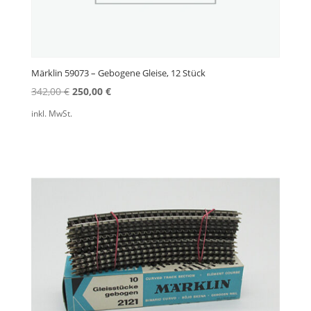
Märklin 59073 – Gebogene Gleise, 12 Stück
Ursprünglicher
Aktueller
342,00
€
250,00
€
Preis
Preis
inkl. MwSt.
war:
ist:
342,00 €
250,00 €.