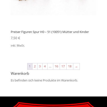
Preiser Figuren Spur H0 – 51 (10051) Mütter und Kinder
7,50
€
inkl. MwSt.
1
2
3
4
…
16
17
18
→
Warenkorb
Es befinden sich keine Produkte im Warenkorb.