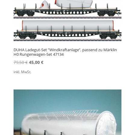
DUHA Ladegut-Set ”Windkraftanlage”, passend zu Märklin
H0 Rungenwagen-Set 47134
Ursprünglicher
Aktueller
79,50
€
45,00
€
Preis
Preis
inkl. MwSt.
war:
ist:
79,50 €
45,00 €.