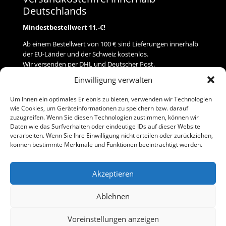
Deutschlands
Mindestbestellwert 11,-€!
Ab einem Bestellwert von 100 € sind Lieferungen innerhalb
der EU-Länder und der Schweiz kostenlos.
Wir versenden per DHL und Deutscher Post.
Einwilligung verwalten
Versand
Um Ihnen ein optimales Erlebnis zu bieten, verwenden wir Technologien
wie Cookies, um Geräteinformationen zu speichern bzw. darauf
Zahlung
zuzugreifen. Wenn Sie diesen Technologien zustimmen, können wir
Daten wie das Surfverhalten oder eindeutige IDs auf dieser Website
verarbeiten. Wenn Sie Ihre Einwilligung nicht erteilen oder zurückziehen,
Baumann Modellspielwaren
können bestimmte Merkmale und Funktionen beeinträchtigt werden.
Flurstraße 15
91413 Neustadt/Aisch
Akzeptieren
Telefon (0 91 61) 33 84
baumannj@t-online.de
Ablehnen
Voreinstellungen anzeigen