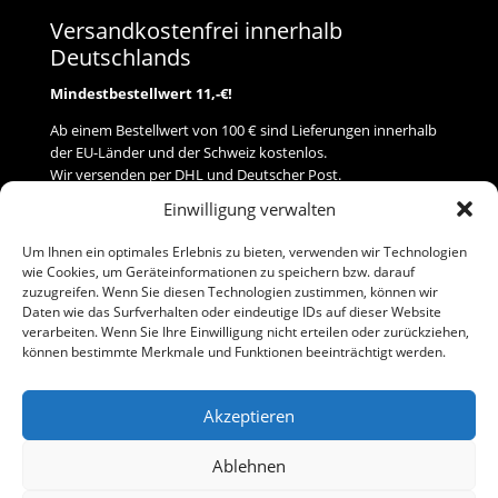
Versandkostenfrei innerhalb
Deutschlands
Mindestbestellwert 11,-€!
Ab einem Bestellwert von 100 € sind Lieferungen innerhalb
der EU-Länder und der Schweiz kostenlos.
Wir versenden per DHL und Deutscher Post.
Einwilligung verwalten
Versand
Um Ihnen ein optimales Erlebnis zu bieten, verwenden wir Technologien
wie Cookies, um Geräteinformationen zu speichern bzw. darauf
Zahlung
zuzugreifen. Wenn Sie diesen Technologien zustimmen, können wir
Daten wie das Surfverhalten oder eindeutige IDs auf dieser Website
verarbeiten. Wenn Sie Ihre Einwilligung nicht erteilen oder zurückziehen,
Baumann Modellspielwaren
können bestimmte Merkmale und Funktionen beeinträchtigt werden.
Flurstraße 15
91413 Neustadt/Aisch
Akzeptieren
Telefon (0 91 61) 33 84
baumannj@t-online.de
Ablehnen