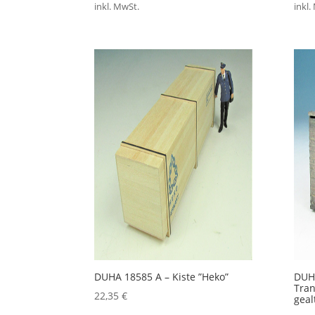
inkl. MwSt.
inkl.
DUHA 18585 A – Kiste ”Heko”
DUHA
Tran
22,35
€
geal