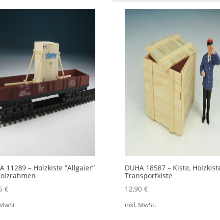
ualität
iert
 11289 – Holzkiste ”Allgaier”
DUHA 18587 – Kiste, Holzkiste
Holzrahmen
Transportkiste
35
€
12,90
€
 MwSt.
inkl. MwSt.