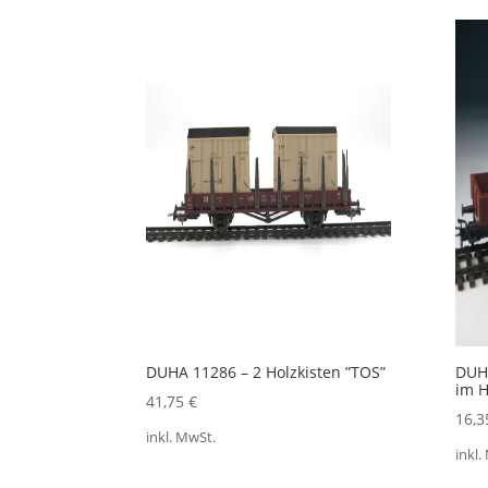
Akt
sort
DUHA 11286 – 2 Holzkisten ”TOS”
DUHA
im 
41,75
€
16,
inkl. MwSt.
inkl.