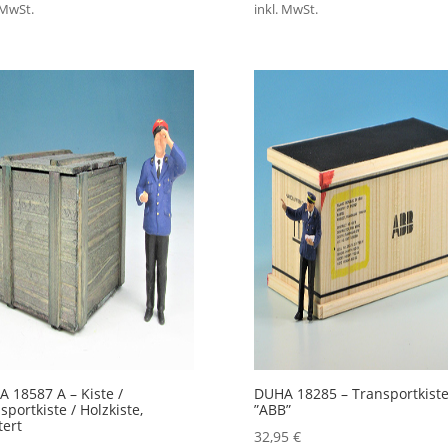
 MwSt.
inkl. MwSt.
 18587 A – Kiste /
DUHA 18285 – Transportkist
sportkiste / Holzkiste,
”ABB”
tert
32,95
€