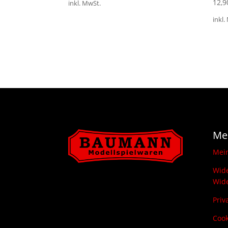
12,
inkl. MwSt.
inkl.
Me
Mei
Wide
Wide
Priv
Cook