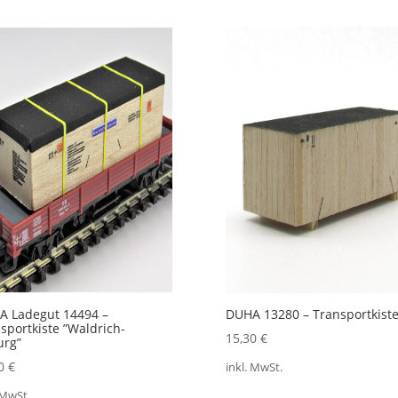
A Ladegut 14494 –
DUHA 13280 – Transportkist
sportkiste ”Waldrich-
15,30
€
urg”
30
€
inkl. MwSt.
 MwSt.