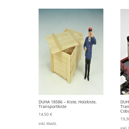
DUHA 18586 – Kiste, Holzkiste,
DUH
Transportkiste
Tran
Cob
14,50
€
19,
inkl. MwSt.
inkl.