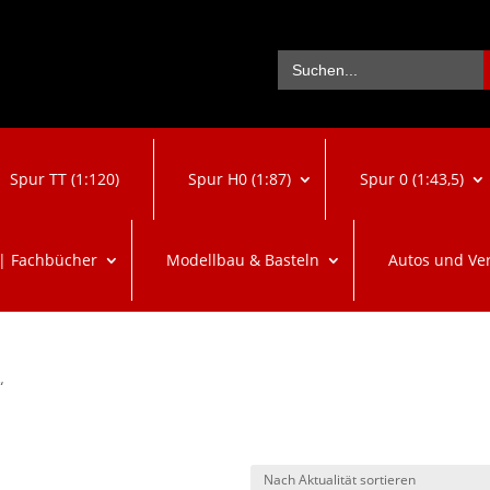
Se
Search
for:
Spur TT (1:120)
Spur H0 (1:87)
Spur 0 (1:43,5)
 | Fachbücher
Modellbau & Basteln
Autos und Ve
“
ch