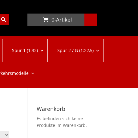
arch Button
0-Artikel
Spur 1 (1:32)
Spur 2 / G (1:22,5)
rkehrsmodelle
Warenkorb
Es befinden sich keine
Produkte im Warenkorb.