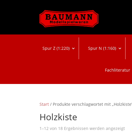
Spur Z (1:220)
Spur N (1:160)
Fachliteratur
Start
/ Produkte verschlagwortet mit „Holzkiste
Holzkiste
Na
1–12 von 18 Ergebnissen werden angezeigt