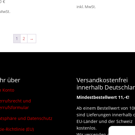
90
€
inkl. MwSt.
 MwSt.
1
2
→
hr über
Versandkostenfrei
innerhalb Deutschla
n Konto
Mindestbestellwert 11,-€!
rrufsrecht und
rrufsformular
Ab einem Bestellwert von 10
sind Lieferungen innerhalb 
atsphäre und Datenschutz
EU-Länder und der Schweiz
kostenlos.
ie-Richtlinie (EU)
Wir versenden per DHL und