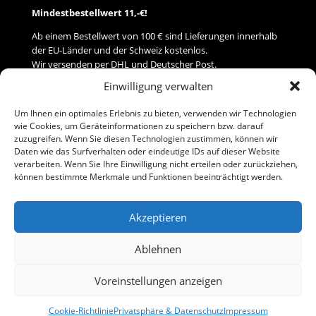
Mindestbestellwert 11,-€!
Ab einem Bestellwert von 100 € sind Lieferungen innerhalb
der EU-Länder und der Schweiz kostenlos.
Wir versenden per DHL und Deutscher Post.
Einwilligung verwalten
Versand
Um Ihnen ein optimales Erlebnis zu bieten, verwenden wir Technologien
wie Cookies, um Geräteinformationen zu speichern bzw. darauf
Zahlung
zuzugreifen. Wenn Sie diesen Technologien zustimmen, können wir
Daten wie das Surfverhalten oder eindeutige IDs auf dieser Website
verarbeiten. Wenn Sie Ihre Einwilligung nicht erteilen oder zurückziehen,
Baumann Modellspielwaren
können bestimmte Merkmale und Funktionen beeinträchtigt werden.
Flurstraße 15
91413 Neustadt/Aisch
Akzeptieren
Telefon (0 91 61) 33 84
baumannj@t-online.de
Ablehnen
Voreinstellungen anzeigen
Kontakt
Impressum
Cookie-Richtlinie
Privatsphäre & Datenschutz
Impressum