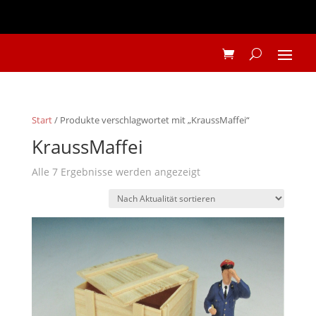
Start
/ Produkte verschlagwortet mit „KraussMaffei“
KraussMaffei
Nach
Alle 7 Ergebnisse werden angezeigt
Aktualität
sortiert