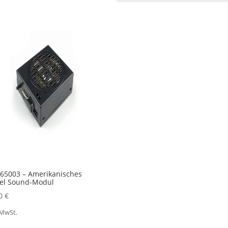
65003 – Amerikanisches
sel Sound-Modul
00
€
 MwSt.