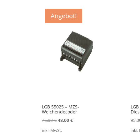
Aktualität
sortiert
Angebot!
LGB 55025 – MZS-
LGB 
Weichendecoder
Die
Ursprünglicher
Aktueller
75,00
€
48,00
€
95,
Preis
Preis
inkl. MwSt.
inkl.
war:
ist: