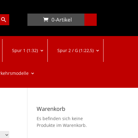
arch Button
0-Artikel
Spur 1 (1:32)
Spur 2 / G (1:22,5)
rkehrsmodelle
Warenkorb
Es befinden sich keine
Produkte im Warenkorb.