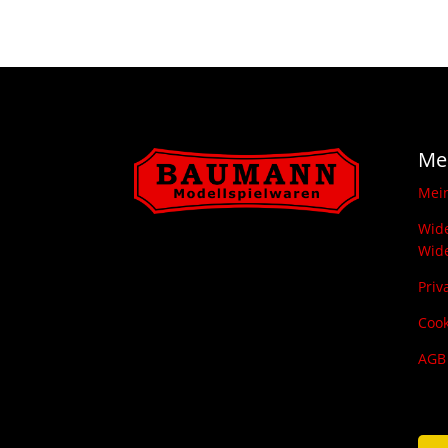
75,00 €
48,00 €.
Me
Mei
Wide
Wide
Priv
Cook
AGB