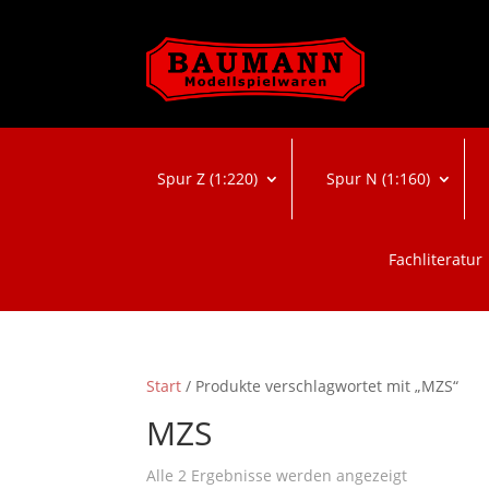
Spur Z (1:220)
Spur N (1:160)
Fachliteratur
Start
/ Produkte verschlagwortet mit „MZS“
MZS
Nach
Alle 2 Ergebnisse werden angezeigt