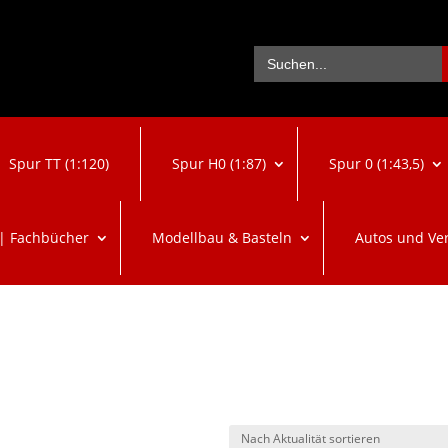
Se
Search
for:
Spur TT (1:120)
Spur H0 (1:87)
Spur 0 (1:43,5)
 | Fachbücher
Modellbau & Basteln
Autos und Ve