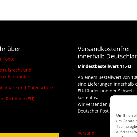
hr über
Versandkostenfrei
innerhalb Deutschla
n Konto
Mindestbestellwert 11,-€!
rrufsrecht und
rrufsformular
Ab einem Bestellwert von 10
sind Lieferungen innerhalb 
atsphäre und Datenschutz
EU-Länder und der Schweiz
kostenlos.
ie-Richtlinie (EU)
Wir versenden per DHL und
Deutscher Post.
Um Ihnen ei
um Gerätein
Technologie
auf dieser W
Versand