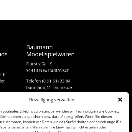
Baumann
nds
Modellspielwaren
Flurstraße 15
91413 Neustadt/Aisch
0 €
der
Telefon (0 91 61) 33 84
baumannj@t-online.de
Einwilligung verwalten
Kontakt
n optimales Erlebnis zu bieten, verwenden wir Technologien wie Cookies,
Impressum
formationen zu speichern bzw. darauf zuzugreifen. Wenn Sie diesen
n zustimmen, können wir Daten wie das Surfverhalten oder eindeutige IDs
ebsite verarbeiten. Wenn Sie Ihre Einwilligung nicht erteilen oder