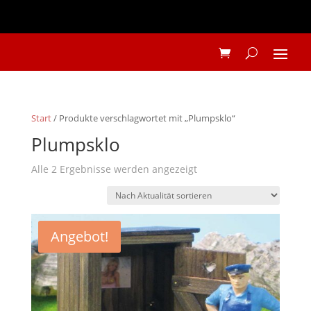
Start
/ Produkte verschlagwortet mit „Plumpsklo“
Plumpsklo
Nach
Alle 2 Ergebnisse werden angezeigt
Aktualität
sortiert
Angebot!