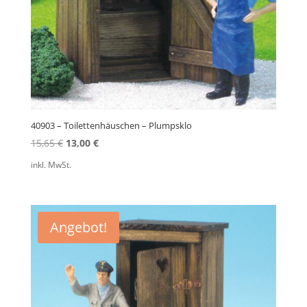
40903 – Toilettenhäuschen – Plumpsklo
Ursprünglicher
Aktueller
15,65
€
13,00
€
Preis
Preis
inkl. MwSt.
war:
ist:
15,65 €
13,00 €.
Angebot!