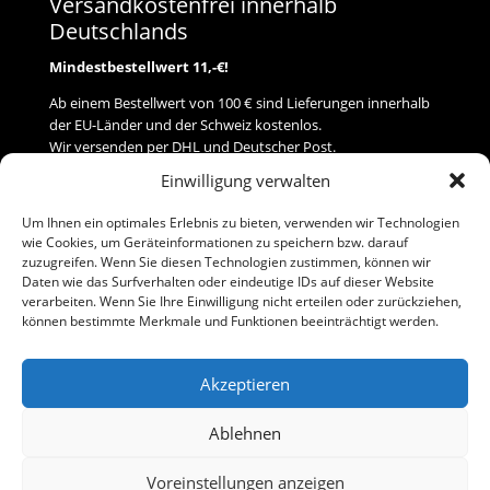
Versandkostenfrei innerhalb
Deutschlands
Mindestbestellwert 11,-€!
Ab einem Bestellwert von 100 € sind Lieferungen innerhalb
der EU-Länder und der Schweiz kostenlos.
Wir versenden per DHL und Deutscher Post.
Einwilligung verwalten
Versand
Um Ihnen ein optimales Erlebnis zu bieten, verwenden wir Technologien
wie Cookies, um Geräteinformationen zu speichern bzw. darauf
Zahlung
zuzugreifen. Wenn Sie diesen Technologien zustimmen, können wir
Daten wie das Surfverhalten oder eindeutige IDs auf dieser Website
verarbeiten. Wenn Sie Ihre Einwilligung nicht erteilen oder zurückziehen,
Baumann Modellspielwaren
können bestimmte Merkmale und Funktionen beeinträchtigt werden.
Flurstraße 15
91413 Neustadt/Aisch
Akzeptieren
Telefon (0 91 61) 33 84
baumannj@t-online.de
Ablehnen
Voreinstellungen anzeigen