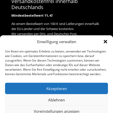
Versandkostenfrei innerhalb
Deutschlands
Mindestbestellwert 11,-€!
Ab einem Bestellwert von 100 € sind Lieferungen innerhalb
der EU-Länder und der Schweiz kostenlos.
Wir versenden per DHL und Deutscher Post.
Einwilligung verwalten
Versand
Um Ihnen ein optimales Erlebnis zu bieten, verwenden wir Technologien
wie Cookies, um Geräteinformationen zu speichern bzw. darauf
Zahlung
zuzugreifen. Wenn Sie diesen Technologien zustimmen, können wir
Daten wie das Surfverhalten oder eindeutige IDs auf dieser Website
verarbeiten. Wenn Sie Ihre Einwilligung nicht erteilen oder zurückziehen,
Baumann Modellspielwaren
können bestimmte Merkmale und Funktionen beeinträchtigt werden.
Flurstraße 15
91413 Neustadt/Aisch
Akzeptieren
Telefon (0 91 61) 33 84
baumannj@t-online.de
Ablehnen
Voreinstellungen anzeigen