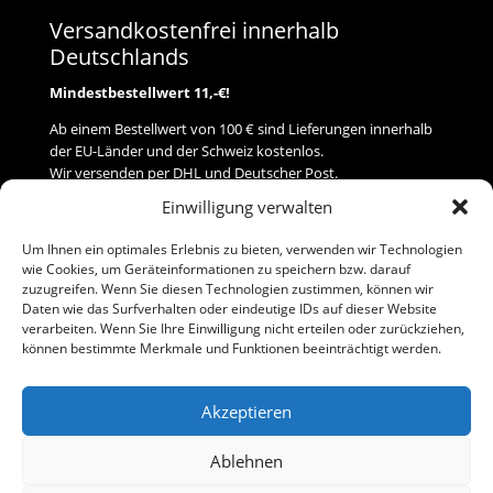
Versandkostenfrei innerhalb
Deutschlands
Mindestbestellwert 11,-€!
Ab einem Bestellwert von 100 € sind Lieferungen innerhalb
der EU-Länder und der Schweiz kostenlos.
Wir versenden per DHL und Deutscher Post.
Einwilligung verwalten
Versand
Um Ihnen ein optimales Erlebnis zu bieten, verwenden wir Technologien
wie Cookies, um Geräteinformationen zu speichern bzw. darauf
Zahlung
zuzugreifen. Wenn Sie diesen Technologien zustimmen, können wir
Daten wie das Surfverhalten oder eindeutige IDs auf dieser Website
verarbeiten. Wenn Sie Ihre Einwilligung nicht erteilen oder zurückziehen,
Baumann Modellspielwaren
können bestimmte Merkmale und Funktionen beeinträchtigt werden.
Flurstraße 15
91413 Neustadt/Aisch
Akzeptieren
Telefon (0 91 61) 33 84
baumannj@t-online.de
Ablehnen