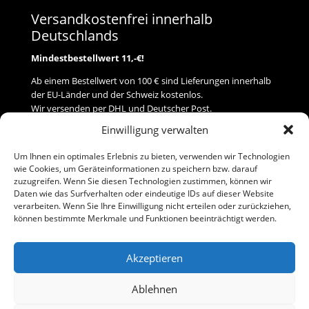
Versandkostenfrei innerhalb
Deutschlands
Mindestbestellwert 11,-€!
Ab einem Bestellwert von 100 € sind Lieferungen innerhalb
der EU-Länder und der Schweiz kostenlos.
Wir versenden per DHL und Deutscher Post.
Einwilligung verwalten
Versand
Um Ihnen ein optimales Erlebnis zu bieten, verwenden wir Technologien
wie Cookies, um Geräteinformationen zu speichern bzw. darauf
Zahlung
zuzugreifen. Wenn Sie diesen Technologien zustimmen, können wir
Daten wie das Surfverhalten oder eindeutige IDs auf dieser Website
verarbeiten. Wenn Sie Ihre Einwilligung nicht erteilen oder zurückziehen,
Baumann Modellspielwaren
können bestimmte Merkmale und Funktionen beeinträchtigt werden.
Flurstraße 15
91413 Neustadt/Aisch
Akzeptieren
Telefon (0 91 61) 33 84
baumannj@t-online.de
Ablehnen