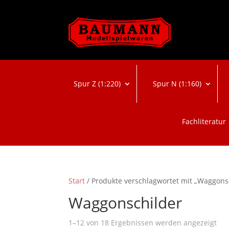
Spur Z (1:220)
Spur N (1:160)
Fachliteratur
Start
/ Produkte verschlagwortet mit „Waggons
Waggonschilder
Na
1–12 von 18 Ergebnissen werden angezeigt