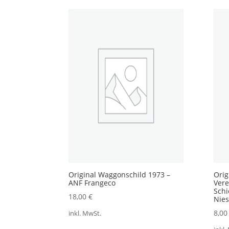
Akt
sort
Original Waggonschild 1973 –
Orig
ANF Frangeco
Vere
Sch
18,00
€
Nies
8,0
inkl. MwSt.