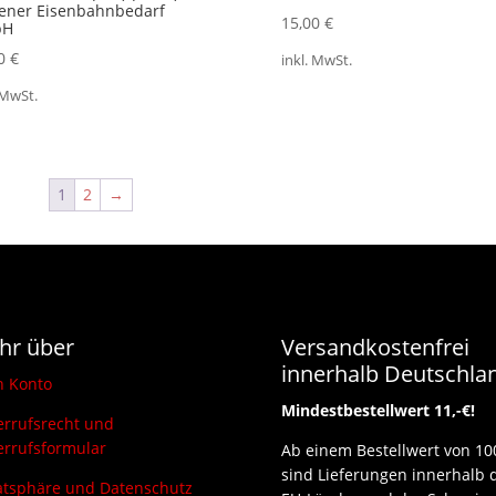
ener Eisenbahnbedarf
15,00
€
bH
00
€
inkl. MwSt.
 MwSt.
1
2
→
hr über
Versandkostenfrei
innerhalb Deutschla
n Konto
Mindestbestellwert 11,-€!
rrufsrecht und
rrufsformular
Ab einem Bestellwert von 10
sind Lieferungen innerhalb 
atsphäre und Datenschutz