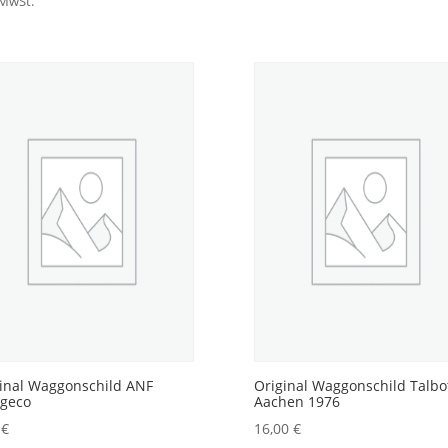
 MwSt.
inal Waggonschild ANF
Original Waggonschild Talbo
ngeco
Aachen 1976
0
€
16,00
€