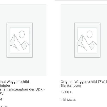
ualität
iert
inal Waggonschild
Original Waggonschild FEW 
inigter
Blankenburg
ienenfahrzeugbau der DDR –
12,00
€
ky
0
€
inkl. MwSt.