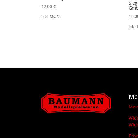
Sieg
12,00
€
Gm
16,
inkl. MwSt.
inkl.
Me
Mei
Wide
Wide
Priv