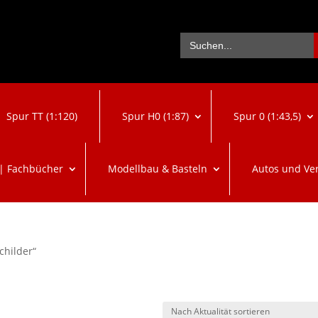
Se
Search
for:
Spur TT (1:120)
Spur H0 (1:87)
Spur 0 (1:43,5)
 | Fachbücher
Modellbau & Basteln
Autos und Ve
childer“
ch