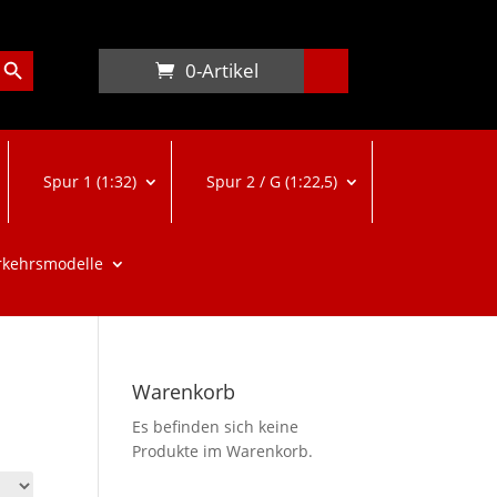
arch Button
0-Artikel
Spur 1 (1:32)
Spur 2 / G (1:22,5)
rkehrsmodelle
Warenkorb
Es befinden sich keine
Produkte im Warenkorb.