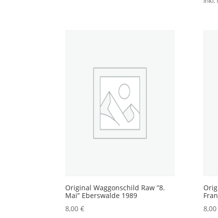
inkl.
Original Waggonschild Raw ”8.
Orig
Mai” Eberswalde 1989
Fra
8,00
€
8,0